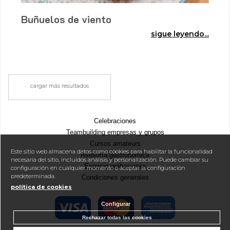
Buñuelos de viento
sigue leyendo...
cargar más resultados
Celebraciones
Teambuilding empresas y grupos
Cursos amateurs
Este sitio web almacena datos como cookies para habilitar la funcionalidad
Asesoría gastronómica
necesaria del sitio, incluidos análisis y personalización. Puede cambiar su
Espacio grabaciones
configuración en cualquier momento o aceptar la configuración
predeterminada.
Condiciones generales
política de cookies
Aviso Legal
Blog / Recetas
Configurar
Rechazar todas las cookies